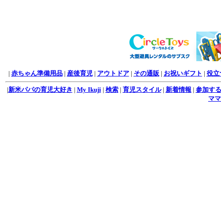
|
赤ちゃん準備用品
|
産後育児
|
アウトドア
|
その通販
|
お祝いギフト
|
役立
|
新米パパの育児大好き
|
My Ikuji
|
検索
|
育児スタイル
|
新着情報
|
参加す
ママ